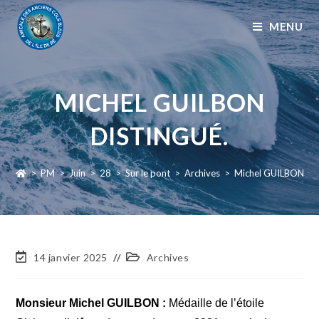
MENU
MICHEL GUILBON
DISTINGUÉ.
>
PM
>
Juin
>
28
>
Sur le pont
>
Archives
>
Michel GUILBON dis
14 janvier 2025
Archives
Monsieur Michel GUILBON :
Médaille de l’étoile