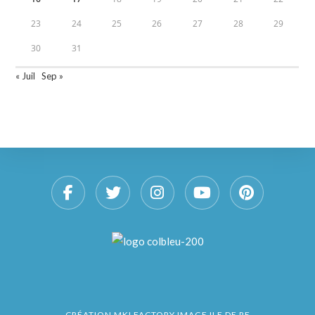
23
24
25
26
27
28
29
30
31
« Juil
Sep »
CRÉATION
MKLFACTORY IMAGE ILE DE RE