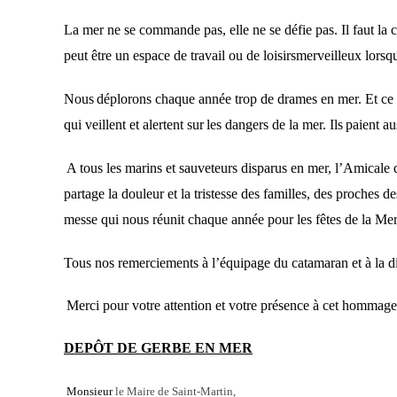
La mer ne se commande pas, elle ne se défie pas.
Il
faut la 
peut être
un
espace de travail ou de loisirs
merveilleux lorsqu
Nous
déplor
ons chaque année
trop de drames en mer.
Et
ce 
qui
veillent et alertent sur
les dangers de la mer.
Ils
paient
au
A tous les marins et sauveteurs disparus en mer,
l
’A
micale 
partage la douleur et la tristesse des familles,
des
proches de
messe qui nous réunit chaque année pour les fêtes de la
M
e
T
ous nos remerciements à l’équipage du catamaran et à la dir
M
erci
pour votre attention et votre présence
à cet hommage
DEPÔT DE GERBE EN MER
Monsieur
le Maire de Saint-Martin,