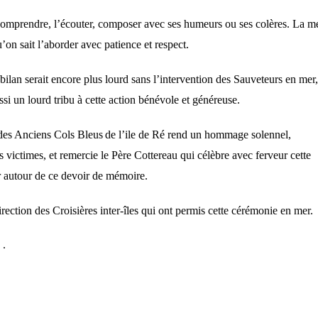
comprendre, l’écouter, composer avec ses humeurs ou ses colères. La m
’on sait l’aborder avec patience et respect.
bilan
serait
encore plus lourd sans
l’intervention d
es
S
auveteurs en mer,
ssi
un lo
u
rd tribu à cette action bénévole
et généreuse.
des
A
nciens
C
ols
B
leu
s
de l’ile de Ré rend
un hommage solennel,
s victimes, et remercie le Père Cottereau qui
célèbre avec ferveur cette
r autour de ce devoir de mémoire.
ection des Croisières inter-îles qui ont permis cette cérémonie en mer.
 .