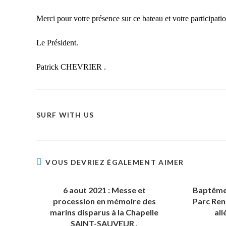
M
erci
pour votre
présence sur ce bateau et votre participati
Le Préside
nt.
Patrick CHEVRIER .
SURF WITH US
VOUS DEVRIEZ ÉGALEMENT AIMER
6 aout 2021 : Messe et
Baptême
procession en mémoire des
Parc Ren
marins disparus à la Chapelle
all
SAINT-SAUVEUR .