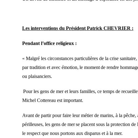
Les interventions du Président Patrick CHEVRIER :
Pendant l’office religieux :
« M
algré les circonstances particulières de la crise sanitaire
par tradition
et avec émotion,
le moment
de rendre
hommage
ou plaisanciers.
Pour
les gens de mer et leurs familles,
ce
temps
de recueill
Michel Cotterea
u est important.
A
vant de partir pour faire leur métier de marins, à
la pêche,
périlleuses, l
es gens de me
r
se placent sous
la protection de
le
respect que
nous
portons aux disparus et à la mer.