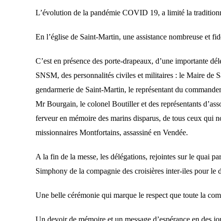
L’évolution de la pandémie COVID 19, a limité la traditionne
En l’église de Saint-Martin, une assistance nombreuse et fidè
C’est e
n présence des porte-drapeaux, d’une importante dél
SNSM,
de
s
personnalités civiles et militaires : le
M
aire de 
gendarmerie de
Saint-Martin, le représentant d
u commande
Mr
Bourgain
,
l
e colonel Boutiller et
d
e
s
représentants d’ass
ferveur en mémoire des marins disparus, de tous ceux qui no
missionnaires Montfortains,
assassiné en Vendée.
A
la fin de la messe, les délégations, rejointes sur le quai p
Simphony de la compagnie des croisières inter-iles pour le
U
ne belle cérémonie qui marque le respect que toute la com
Un devoir de mémoire et un message d’espérance en des jour