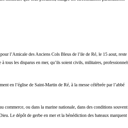
,
pour
l’
A
micale des
An
ciens
C
ols
B
leus de l’ile de Ré,
l
e 15 aout
,
reste
 à
tous
les
disparus en mer, qu’ils soient civils, militaires, professionnel
ement en l’église de Saint-Martin de Ré
,
à la messe célébrée
par
l’abbé
 au commerce, ou dans la marine nationale,
dans
des conditions souvent
 Dieu.
Le dépôt de gerbe en mer et la bénédiction des bateaux marquent