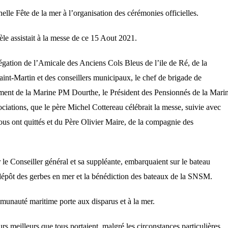
lle Fête de la mer à l’organisation des cérémonies officielles.
le assistait à la messe d
e ce
15 Aout
2021.
égation de l’Amicale des Anciens Cols Bleus de l’ile de Ré,
de la
Saint-Martin
et
des conseillers
municipaux
, le chef de brigade de
ment de
la Marine
PM Dourthe,
le Président des Pensionnés de la Mari
ociations,
q
ue
le père Michel Cottereau
célébrait la messe, suivie avec
us ont quittés et du Père
Olivier Maire, de la compagnie des
ar le Conseiller général et sa suppléante, embarquaient sur le bateau
 dépôt des gerbes en mer et la bénédiction des bateaux de la SNSM.
munauté maritime porte aux disparus et à la mer.
s meilleurs que tous portaient, malgré les circonstances
particulières.