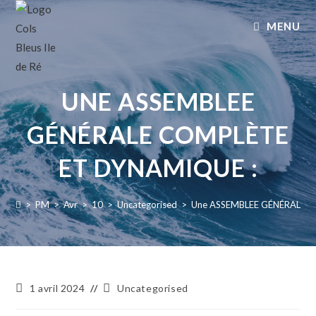
MENU
UNE ASSEMBLEE
GÉNÉRALE COMPLÈTE
ET DYNAMIQUE :
>
PM
>
Avr
>
10
>
Uncategorised
>
Une ASSEMBLEE GÉNÉRALE com
1 avril 2024
Uncategorised