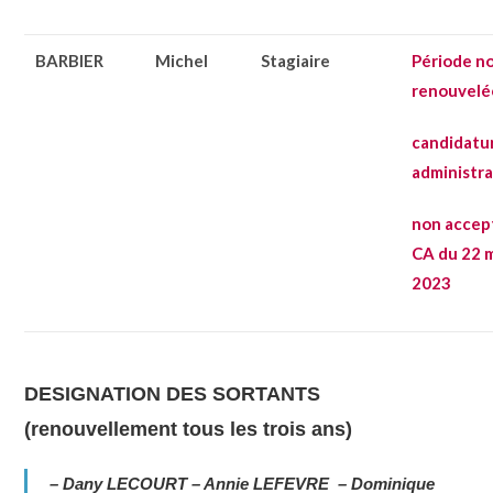
BARBIER
Michel
Stagiaire
Période n
renouvelé
candidatu
administr
non accep
CA du 22 
2023
DESIGNATION DES SORTANTS
(renouvellement tous les trois ans)
– Dany LECOURT – Annie LEFEVRE – Dominique