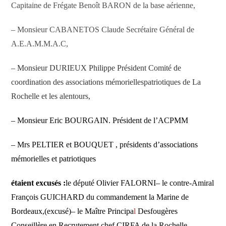
Capitaine de Frégate Benoît BARON de la base aérienne,
– Monsieur CABANETOS Claude Secrétaire Général de
A.E.A.M.M.A.C,
– Monsieur DURIEUX Philippe Président Comité de
coordination des associations mémorielles
patriotiques de La
Rochelle et les alentours,
– Monsieur Eric BOURGAIN. Président de l’ACPMM
– Mrs PELTIER et BOUQUET , présidents d’associations
mémorielles et patriotiques
étaient excusés :
le député Olivier FALORNI
–
l
e contre-Amiral
François GUICHARD du commandement la Marine de
Bordeaux,(excusé)
– le Maître Principa
l
Desfougères
Conseillère en Recrutement chef CIRFA de la Rochelle,