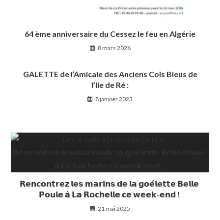
64 ème anniversaire du Cessez le feu en Algérie
8 mars 2026
GALETTE de l’Amicale des Anciens Cols Bleus de
l’Ile de Ré :
8 janvier 2023
𝗥𝗲𝗻𝗰𝗼𝗻𝘁𝗿𝗲𝘇 𝗹𝗲𝘀 𝗺𝗮𝗿𝗶𝗻𝘀 𝗱𝗲 𝗹𝗮 𝗴𝗼𝗲́𝗹𝗲𝘁𝘁𝗲 𝗕𝗲𝗹𝗹𝗲
𝗣𝗼𝘂𝗹𝗲 𝗮̀ 𝗟𝗮 𝗥𝗼𝗰𝗵𝗲𝗹𝗹𝗲 𝗰𝗲 𝘄𝗲𝗲𝗸-𝗲𝗻𝗱 !
21 mai 2025