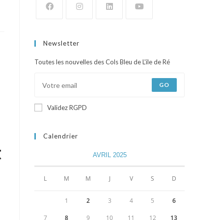
Newsletter
Toutes les nouvelles des Cols Bleu de L'ile de Ré
GO
Validez RGPD
Calendrier
t
AVRIL 2025
L
M
M
J
V
S
D
1
2
3
4
5
6
7
8
9
10
11
12
13