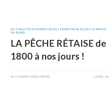
ACTUALITÉS DU BORD
/
BLOG
/
FRONTPAGE BLOG
/
LA RADIO
DU BORD
LA PÊCHE RÉTAISE de
1800 à nos jours !
COMMENTAIRES FERMÉS
6 AVRIL 20