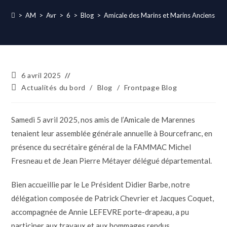
>
AM
>
Avr
>
6
>
Blog
>
Amicale des Marins et Marins Anciens C
6 avril 2025
Actualités du bord
/
Blog
/
Frontpage Blog
Samedi 5 avril 2025, nos amis de l’Amicale de Marennes
tenaient leur assemblée générale annuelle à Bourcefranc, en
présence du secrétaire général de la FAMMAC Michel
Fresneau et de Jean Pierre Métayer délégué départemental.
Bien accueillie par le Le Président Didier Barbe, notre
délégation composée de Patrick Chevrier et Jacques Coquet,
accompagnée de Annie LEFEVRE porte-drapeau, a pu
participer aux travaux et aux hommages rendus.