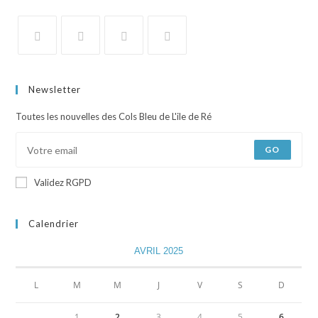
Newsletter
Toutes les nouvelles des Cols Bleu de L'ile de Ré
GO
Validez RGPD
Calendrier
AVRIL 2025
L
M
M
J
V
S
D
1
2
3
4
5
6