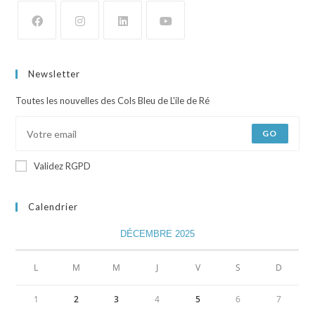
Newsletter
Toutes les nouvelles des Cols Bleu de L'ile de Ré
GO
Validez RGPD
Calendrier
DÉCEMBRE 2025
L
M
M
J
V
S
D
1
2
3
4
5
6
7