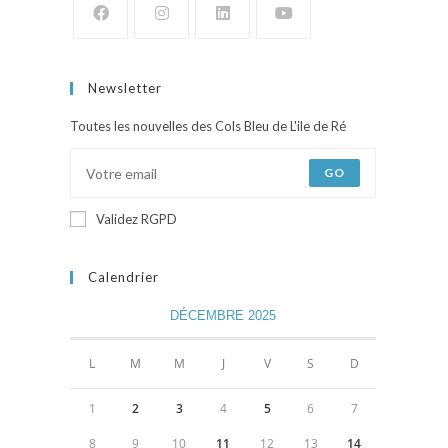
Newsletter
Toutes les nouvelles des Cols Bleu de L'ile de Ré
GO
Validez RGPD
Calendrier
DÉCEMBRE 2025
L
M
M
J
V
S
D
1
2
3
4
5
6
7
8
9
10
11
12
13
14