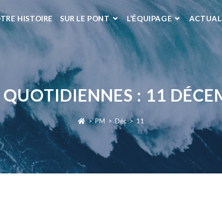
TRE HISTOIRE
SUR LE PONT
L’ÉQUIPAGE
ACTUAL
 QUOTIDIENNES : 11 DÉCE
>
PM
>
Déc
>
11