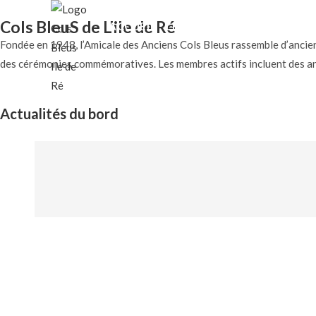
Cols BleuS de L'ile de Ré
ACCUEIL
LE MOT DU PRÉSIDENT
NO
Fondée en 1948, l’Amicale des Anciens Cols Bleus rassemble d’anciens
des cérémonies commémoratives. Les membres actifs incluent des anci
Actualités du bord