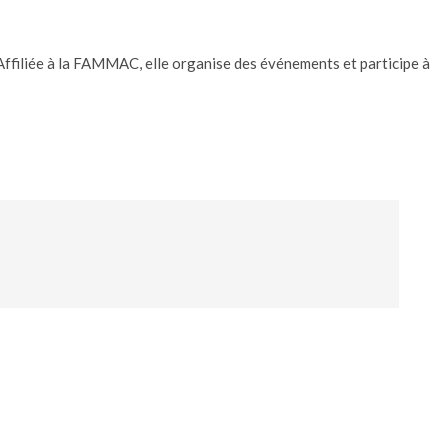
ITÉS DU BORD
NOS PARTENAIRES
CONTACT
 Affiliée à la FAMMAC, elle organise des événements et participe à