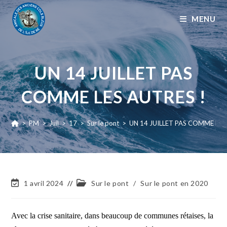
MENU
UN 14 JUILLET PAS
COMME LES AUTRES !
>
PM
>
Juil
>
17
>
Sur le pont
>
UN 14 JUILLET PAS COMME LES
1 avril 2024
Sur le pont
/
Sur le pont en 2020
Avec la crise sanitaire, dans beaucoup de communes rétaises, la