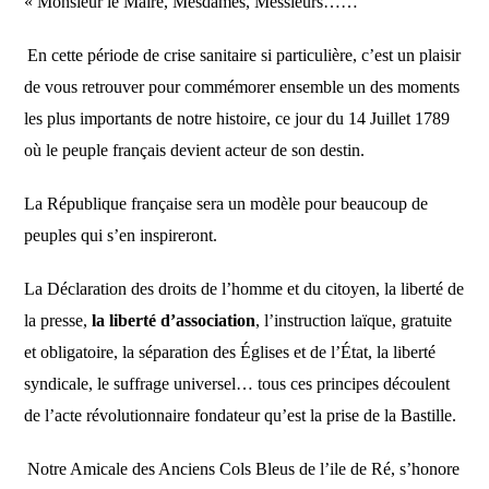
« Monsieur le Maire, Mesdames, Messieurs……
En
cette
période de crise sanitaire si particulière,
c’est un plaisir
de vous retrouver pour c
ommémorer ensemble
un des moments
les plus importants de notre histoire, ce jour d
u 14 Juillet
1789
où le peuple
français
devient acteur de son destin.
L
a République française
sera
un modèle pour beaucoup de
peuples qui s’en inspireront.
La Déclaration des droits de l’homme et du citoyen, la liberté de
la presse,
la liberté d’association
, l’instruction laïque, gratuite
et obligatoire, la séparation des Églises et de l’État, la liberté
syndicale, le suffrage universel… tous ces principes découlent
de l’acte révolutionnaire fondateur qu’
est
la prise de la Bastille.
No
tre Amicale des Anciens Cols Bleus de l’ile de Ré, s’honore