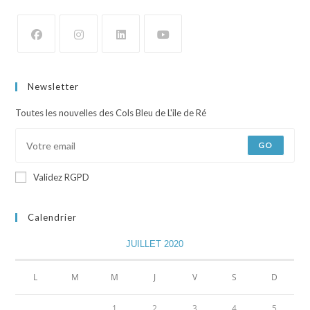
Newsletter
Toutes les nouvelles des Cols Bleu de L'ile de Ré
GO
Validez RGPD
Calendrier
JUILLET 2020
L
M
M
J
V
S
D
1
2
3
4
5