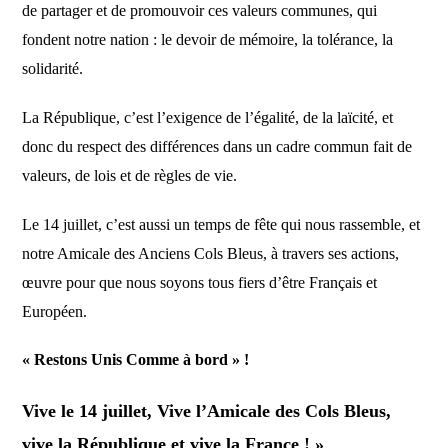
de partager et de promouvoir ces
valeurs communes, qui
fondent notre nation :
le devoir de mémoire, la tolérance, la
solidarité.
La République, c’est l’exigence de l’égalité, de la laïcité, et
donc du respect des différences dans un cadre commun fait de
valeurs, de lois et de
règles de vie.
Le 14 juillet, c’est aussi un
temps
de fête
qui nous rassemble, et
n
otre Amicale des
A
nciens
C
ols
B
leus,
à travers ses actions,
œuvre pour que nous soyons tous
fiers d’être Français et
Européen.
« Restons Unis Comme à bord » !
Vive le 14 juillet,
Vive l’Amicale des
C
ols
B
leus,
vive la République et vive la France ! »