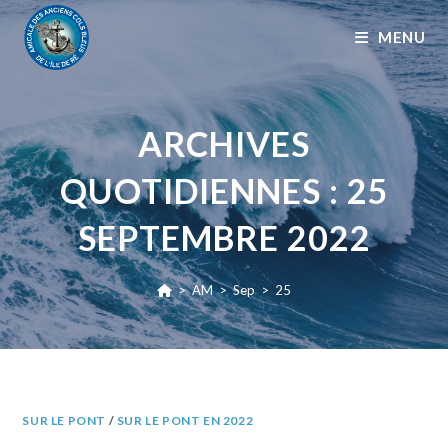
MENU
ARCHIVES
QUOTIDIENNES : 25
SEPTEMBRE 2022
>
AM
>
Sep
>
25
SUR LE PONT
/
SUR LE PONT EN 2022