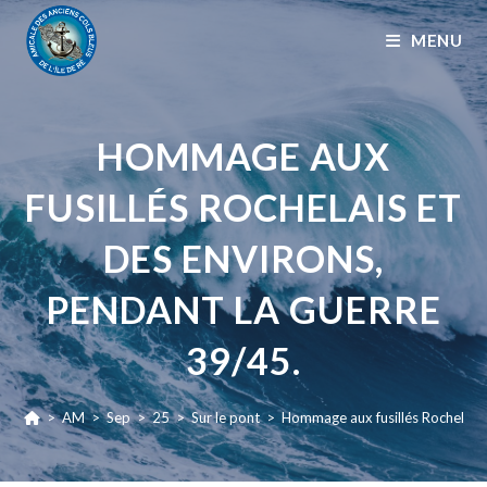
MENU
HOMMAGE AUX
FUSILLÉS ROCHELAIS ET
DES ENVIRONS,
PENDANT LA GUERRE
39/45.
>
AM
>
Sep
>
25
>
Sur le pont
>
Hommage aux fusillés Rochelais 