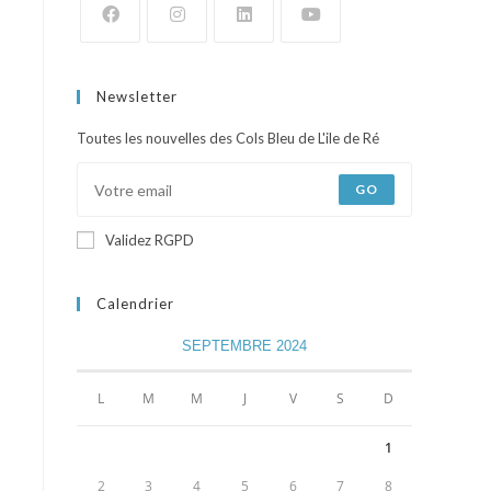
Newsletter
Toutes les nouvelles des Cols Bleu de L'ile de Ré
GO
Validez RGPD
Calendrier
SEPTEMBRE 2024
L
M
M
J
V
S
D
1
2
3
4
5
6
7
8