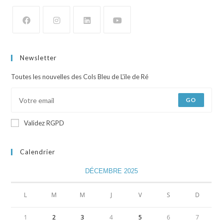
Newsletter
Toutes les nouvelles des Cols Bleu de L'ile de Ré
GO
Validez RGPD
Calendrier
DÉCEMBRE 2025
L
M
M
J
V
S
D
1
2
3
4
5
6
7