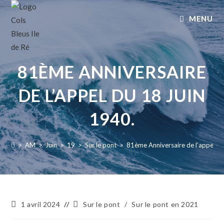
MENU
81ÈME ANNIVERSAIRE
DE L’APPEL DU 18 JUIN
1940.
>
AM
>
Juin
>
19
>
Sur le pont
>
81ème Anniversaire de l’appel du
1 avril 2024
Sur le pont
/
Sur le pont en 2021