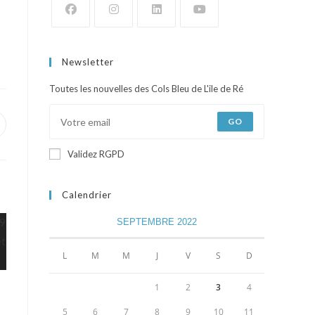
Newsletter
Toutes les nouvelles des Cols Bleu de L'ile de Ré
GO
Validez RGPD
Calendrier
SEPTEMBRE 2022
L
M
M
J
V
S
D
1
2
3
4
5
6
7
8
9
10
11